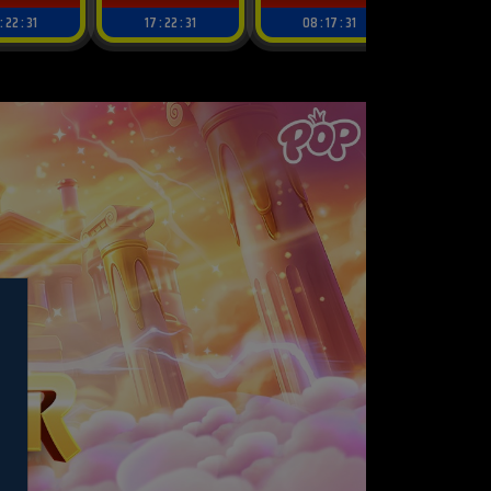
: 22 : 28
08 : 17 : 28