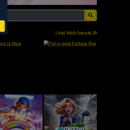
Lihat lebih banyak