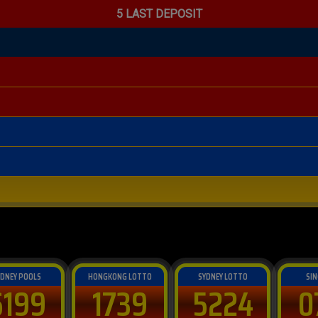
5 LAST DEPOSIT
GKONG LOTTO
SYDNEY LOTTO
SINGAPORE
HONGK
1739
5224
0715
4