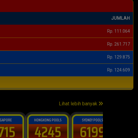
JUMLAH
Rp. 129.875
Rp. 124.609
Rp. 179.108
Rp. 167.908
Lihat lebih banyak
ONG POOLS
SYDNEY POOLS
245
6199