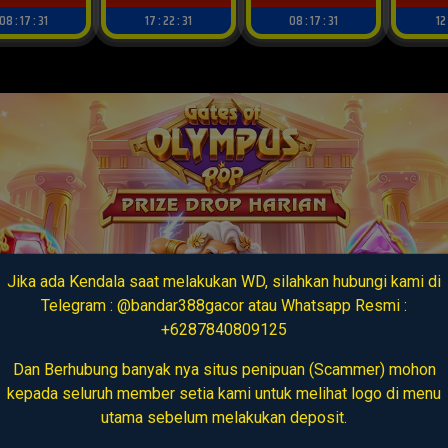
17 : 22 : 28
08 : 17 : 28
12 : 22 : 28
17 
Jika ada Kendala saat melakukan WD, silahkan hubungi kami di
Telegram : @bandar388gacor atau Whatsapp Resmi :
+6287840809125
Dan Berhubung banyak nya situs penipuan (Scammer) mohon
kepada seluruh member setia kami untuk melihat logo di menu
utama sebelum melakukan deposit.