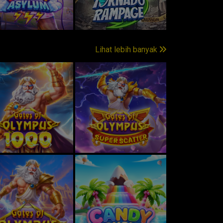
Lihat lebih banyak