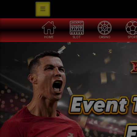
HOME
SLOT
CASINO
SPOR