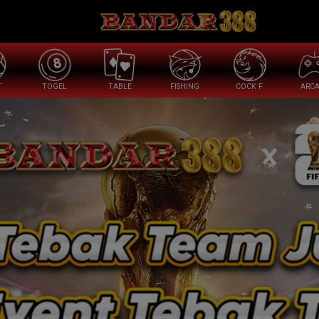
T
TOGEL
TABLE
FISHING
COCK F.
ARC