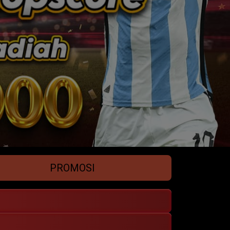
PROMOSI