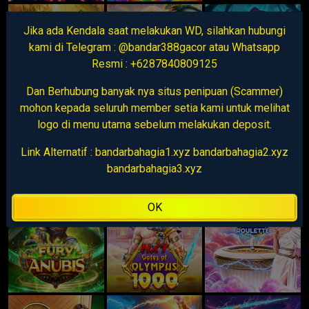
Jika ada Kendala saat melakukan WD, silahkan hubungi
kami di Telegram : @bandar388gacor atau Whatsapp
Resmi : +6287840809125
Dan Berhubung banyak nya situs penipuan (Scammer)
mohon kepada seluruh member setia kami untuk melihat
logo di menu utama sebelum melakukan deposit.
Link Alternatif : bandarbahagia1.xyz bandarbahagia2.xyz
bandarbahagia3.xyz
Populer
Lihat lebih banyak
OK