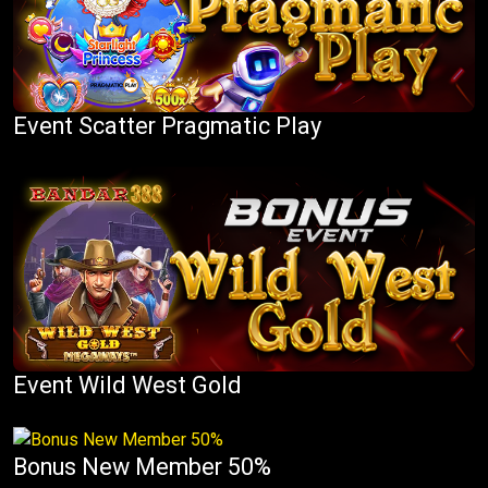
Event Scatter Pragmatic Play
Event Wild West Gold
Bonus New Member 50%