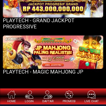
PLAYTECH - GRAND JACKPOT
PROGRESSIVE
PLAYTECH - MAGIC MAHJONG JP
HOME
LOGIN
DAFTAR
PROMOSI
LIVE CHAT