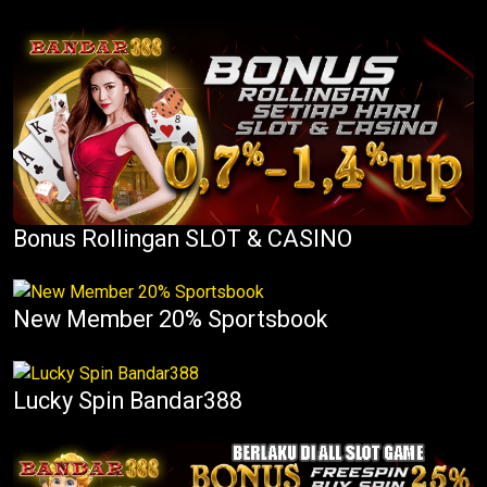
Bonus Rollingan SLOT & CASINO
New Member 20% Sportsbook
Lucky Spin Bandar388