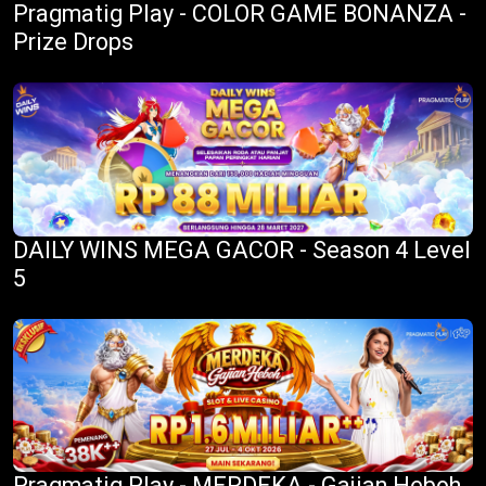
Pragmatig Play - COLOR GAME BONANZA -
Prize Drops
DAILY WINS MEGA GACOR - Season 4 Level
5
Pragmatig Play - MERDEKA - Gajian Heboh