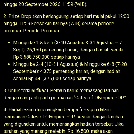
hingga 28 September 2026 11:59 (WIB).
2. Prize Drop akan berlangsung setiap hari mulai pukul 12:00
hingga 11:59 keesokan harinya (WIB) selama periode
promosi. Periode Promosi:
Minggu ke 1 & ke 5 (3-10 Agustus & 31 Agustus – 7
Sept): 26,150 pemenang harian, dengan hadiah senilai
Rp 3,588,750,000 setiap harinya.
Minggu ke 2-4 (10-31 Agustus) & Minggu ke 6-8 (7-28
September): 4,375 pemenang harian, dengan hadiah
senilai Rp 441,375,000 setiap harinya.
3. Untuk terkualifikasi, Pemain harus memasang taruhan
dengan uang asli pada permainan “Gates of Olympus POP”.
4. Hadiah yang dimenangkan berupa freespin dalam
permainan Gates of Olympus POP sesuai dengan taruhan
yang digunakan untuk memenangkan hadiah tersebut. Jika
taruhan yang menang melebihi Rp 16,500, maka akan