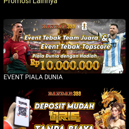
Promosi Lainnya
EVENT PIALA DUNIA