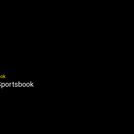
portsbook