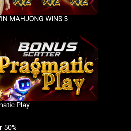
IN MAHJONG WINS 3
matic Play
r 50%