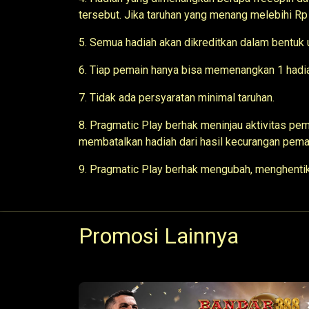
tersebut. Jika taruhan yang menang melebihi Rp 
5. Semua hadiah akan dikreditkan dalam bentuk u
6. Tiap pemain hanya bisa memenangkan 1 hadi
7. Tidak ada persyaratan minimal taruhan.
8. Pragmatic Play berhak meninjau aktivitas pe
membatalkan hadiah dari hasil kecurangan pemai
9. Pragmatic Play berhak mengubah, menghentik
Promosi Lainnya