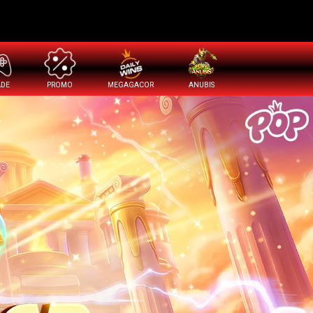
ADE
PROMO
MEGAGACOR
ANUBIS