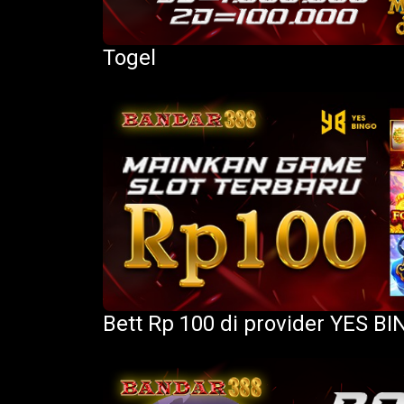
Togel
Bett Rp 100 di provider YES B