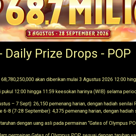
 Daily Prize Drops - POP
Rp 68,780,250,000 akan diberikan mulai 3 Agustus 2026 12:00 hi
ai pukul 12:00 hingga 11:59 keesokan harinya (WIB) selama peri
tus – 7 Sept): 26,150 pemenang harian, dengan hadiah senilai R
 6-8 (7-28 September): 4,375 pemenang harian, dengan hadiah se
g taruhan dengan uang asli pada permainan “Gates of Olympus PO
alam permainan Gates of Olympus POP sesuai dengan taruhan y